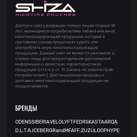
Доступ к сайту разрешен только лицам старше 18
лет, являющимся потребителями табака или иной
никотиносодержащей продукции, которые в
противном случае продолжат курить или
употреблять иную никотиносодержащую
продукцию. Данный сайт не является рекламой, а
служит лишь для предоставления достоверной
информации о свойствах, характеристиках
продукции (п.1 и п.2 ст. 10 Закона «О защите прав
потребителей»). Дистанционная продажа и
доставка никотиносодержащей продукции не
осуществляется.
БРЕНДЫ
ODENS
SIBERIA
VELO
LYFT
FEDRS
KASTA
ARQA
D.L.T.A.
ICEBERG
RandM
FAFF.
ZUZU
LOOP
HYPE