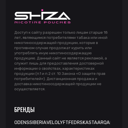
Доступ к сайту разрешен только лицам старше 18
лет, являющимся потребителями табака или иной
никотиносодержащей продукции, которые в
противном случае продолжат курить или
употреблять иную никотиносодержащую
продукцию. Данный сайт не является рекламой, а
служит лишь для предоставления достоверной
информации о свойствах, характеристиках
продукции (п.1 и п.2 ст. 10 Закона «О защите прав
потребителей»). Дистанционная продажа и
доставка никотиносодержащей продукции не
осуществляется.
БРЕНДЫ
ODENS
SIBERIA
VELO
LYFT
FEDRS
KASTA
ARQA