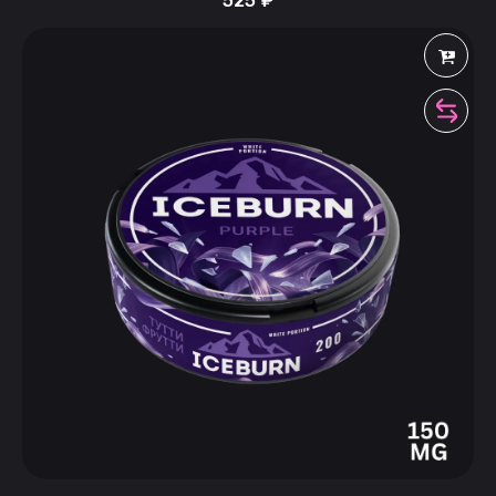
525
₽