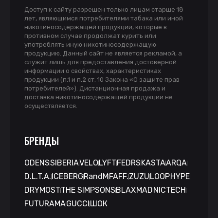
Доступ к сайту разрешен только лицам старше 18
лет, являющимся потребителями табака или иной
никотиносодержащей продукции, которые в
противном случае продолжат курить или
употреблять иную никотиносодержащую
продукцию. Данный сайт не является рекламой, а
служит лишь для предоставления достоверной
информации о свойствах, характеристиках
продукции (п.1 и п.2 ст. 10 Закона «О защите прав
потребителей»). Дистанционная продажа и
доставка никотиносодержащей продукции не
осуществляется.
БРЕНДЫ
ODENS
SIBERIA
VELO
LYFT
FEDRS
KASTA
ARQA
D.L.T.A.
ICEBERG
RandM
FAFF.
ZUZU
LOOP
HYPE
DRYMOST
THE SIMPSONS
BLAX
MAD
NICTECH
FUTURAMA
GUCCI
ШОК