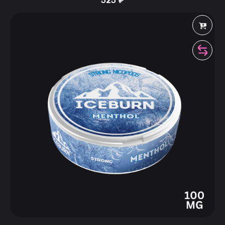
525
₽