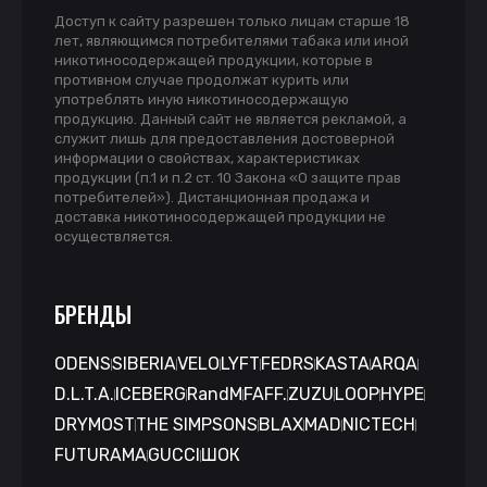
Доступ к сайту разрешен только лицам старше 18
лет, являющимся потребителями табака или иной
никотиносодержащей продукции, которые в
противном случае продолжат курить или
употреблять иную никотиносодержащую
продукцию. Данный сайт не является рекламой, а
служит лишь для предоставления достоверной
информации о свойствах, характеристиках
продукции (п.1 и п.2 ст. 10 Закона «О защите прав
потребителей»). Дистанционная продажа и
доставка никотиносодержащей продукции не
осуществляется.
БРЕНДЫ
ODENS
SIBERIA
VELO
LYFT
FEDRS
KASTA
ARQA
D.L.T.A.
ICEBERG
RandM
FAFF.
ZUZU
LOOP
HYPE
DRYMOST
THE SIMPSONS
BLAX
MAD
NICTECH
FUTURAMA
GUCCI
ШОК