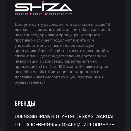
Доступ к сайту разрешен только лицам старше 18
лет, являющимся потребителями табака или иной
никотиносодержащей продукции, которые в
противном случае продолжат курить или
употреблять иную никотиносодержащую
продукцию. Данный сайт не является рекламой, а
служит лишь для предоставления достоверной
информации о свойствах, характеристиках
продукции (п.1 и п.2 ст. 10 Закона «О защите прав
потребителей»). Дистанционная продажа и
доставка никотиносодержащей продукции не
осуществляется.
БРЕНДЫ
ODENS
SIBERIA
VELO
LYFT
FEDRS
KASTA
ARQA
D.L.T.A.
ICEBERG
RandM
FAFF.
ZUZU
LOOP
HYPE