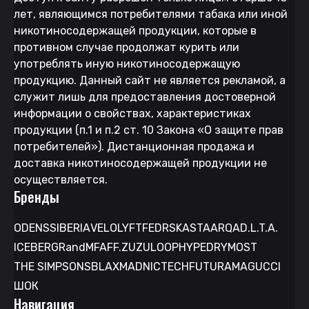
лет, являющимся потребителями табака или иной
никотиносодержащей продукции, которые в
противном случае продолжат курить или
употреблять иную никотиносодержащую
продукцию. Данный сайт не является рекламой, а
служит лишь для предоставления достоверной
информации о свойствах, характеристиках
продукции (п.1 и п.2 ст. 10 Закона «О защите прав
потребителей»). Дистанционная продажа и
доставка никотиносодержащей продукции не
осуществляется.
Бренды
ODENS
SIBERIA
VELO
LYFT
FEDRS
KASTA
ARQA
D.L.T.A.
ICEBERG
RandM
FAFF.
ZUZU
LOOP
HYPE
DRYMOST
THE SIMPSONS
BLAX
MAD
NICTECH
FUTURAMA
GUCCI
ШОК
Навигация