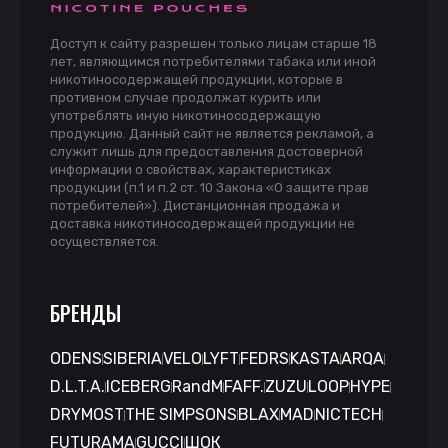
Доступ к сайту разрешен только лицам старше 18
лет, являющимся потребителями табака или иной
никотиносодержащей продукции, которые в
противном случае продолжат курить или
употреблять иную никотиносодержащую
продукцию. Данный сайт не является рекламой, а
служит лишь для предоставления достоверной
информации о свойствах, характеристиках
продукции (п.1 и п.2 ст. 10 Закона «О защите прав
потребителей»). Дистанционная продажа и
доставка никотиносодержащей продукции не
осуществляется.
БРЕНДЫ
ODENS
SIBERIA
VELO
LYFT
FEDRS
KASTA
ARQA
D.L.T.A.
ICEBERG
RandM
FAFF.
ZUZU
LOOP
HYPE
DRYMOST
THE SIMPSONS
BLAX
MAD
NICTECH
FUTURAMA
GUCCI
ШОК