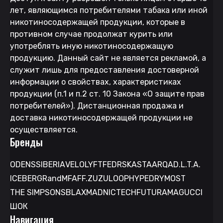
лет, являющимся потребителями табака или иной
никотиносодержащей продукции, которые в
противном случае продолжат курить или
употреблять иную никотиносодержащую
продукцию. Данный сайт не является рекламой, а
служит лишь для предоставления достоверной
информации о свойствах, характеристиках
продукции (п.1 и п.2 ст. 10 Закона «О защите прав
потребителей»). Дистанционная продажа и
доставка никотиносодержащей продукции не
осуществляется.
Бренды
ODENS
SIBERIA
VELO
LYFT
FEDRS
KASTA
ARQA
D.L.T.A.
ICEBERG
RandM
FAFF.
ZUZU
LOOP
HYPE
DRYMOST
THE SIMPSONS
BLAX
MAD
NICTECH
FUTURAMA
GUCCI
ШОК
Навигация