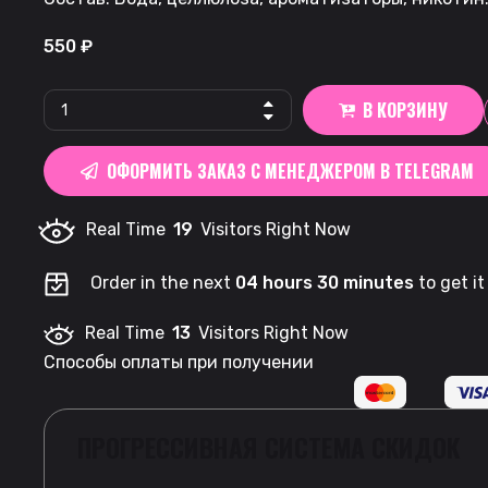
550
₽
KASTA
В КОРЗИНУ
666
|
ОФОРМИТЬ ЗАКАЗ С МЕНЕДЖЕРОМ В TELEGRAM
Локдаун
Манго
Real Time
19
Visitors Right Now
Личи
quantity
Order in the next
04 hours 30 minutes
to get i
Real Time
13
Visitors Right Now
Способы оплаты при получении
ПРОГРЕССИВНАЯ СИСТЕМА СКИДОК