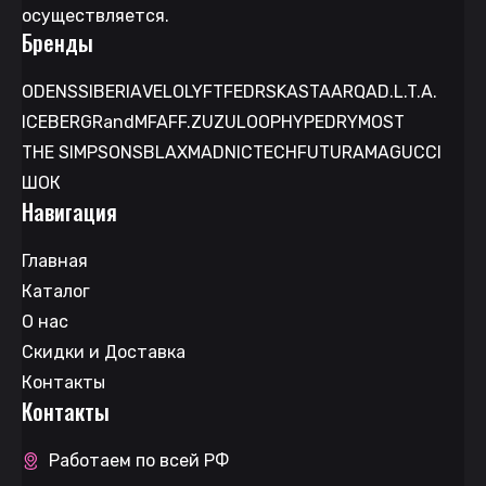
осуществляется.
Бренды
ODENS
SIBERIA
VELO
LYFT
FEDRS
KASTA
ARQA
D.L.T.A.
ICEBERG
RandM
FAFF.
ZUZU
LOOP
HYPE
DRYMOST
THE SIMPSONS
BLAX
MAD
NICTECH
FUTURAMA
GUCCI
ШОК
Навигация
Главная
Каталог
О нас
Скидки и Доставка
Контакты
Контакты
Работаем по всей РФ