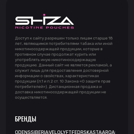
Доступ к сайту разрешен только лицам старше 18
лет, являющимся потребителями табака или иной
никотиносодержащей продукции, которые в
противном случае продолжат курить или
употреблять иную никотиносодержащую
продукцию. Данный сайт не является рекламой, а
служит лишь для предоставления достоверной
информации о свойствах, характеристиках
продукции (п.1 и п.2 ст. 10 Закона «О защите прав
потребителей»). Дистанционная продажа и
доставка никотиносодержащей продукции не
осуществляется.
БРЕНДЫ
ODENS
SIBERIA
VELO
LYFT
FEDRS
KASTA
ARQA