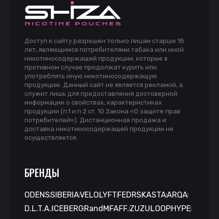
Доступ к сайту разрешен только лицам старше 18
лет, являющимся потребителями табака или иной
никотиносодержащей продукции, которые в
противном случае продолжат курить или
употреблять иную никотиносодержащую
продукцию. Данный сайт не является рекламой, а
служит лишь для предоставления достоверной
информации о свойствах, характеристиках
продукции (п.1 и п.2 ст. 10 Закона «О защите прав
потребителей»). Дистанционная продажа и
доставка никотиносодержащей продукции не
осуществляется.
БРЕНДЫ
ODENS
SIBERIA
VELO
LYFT
FEDRS
KASTA
ARQA
D.L.T.A.
ICEBERG
RandM
FAFF.
ZUZU
LOOP
HYPE