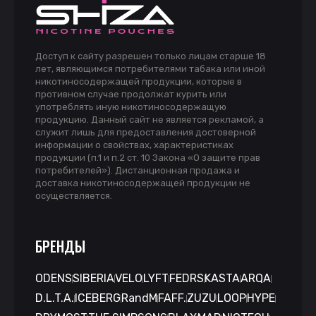
Доступ к сайту разрешен только лицам старше 18
лет, являющимся потребителями табака или иной
никотиносодержащей продукции, которые в
противном случае продолжат курить или
употреблять иную никотиносодержащую
продукцию. Данный сайт не является рекламой, а
служит лишь для предоставления достоверной
информации о свойствах, характеристиках
продукции (п.1 и п.2 ст. 10 Закона «О защите прав
потребителей»). Дистанционная продажа и
доставка никотиносодержащей продукции не
осуществляется.
БРЕНДЫ
ODENS
SIBERIA
VELO
LYFT
FEDRS
KASTA
ARQA
D.L.T.A.
ICEBERG
RandM
FAFF.
ZUZU
LOOP
HYPE