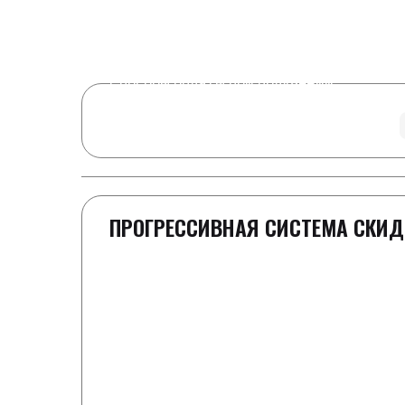
Order in the next
08 hours 08 minutes
to
Real Time
16
Visitors Right Now
Способы оплаты при получении
ПРОГРЕССИВНАЯ СИСТЕМА СКИД
1-2 шайбы
Полная стоимость как в прайс-листе
3 шайбы
Скидка 100 ₽ к заказу
4-5 шайб
-50 ₽ к каждой шайбе от цены в прайс-л