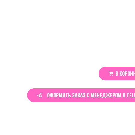
Тип: Никотиновые ватки
Жжение: Ниже среднего
Паков: около 60–70 шт.
Производитель: DRYMOST
Особенности: регулировка крепости
Состав: синтетические волокна
450
₽
Ватки
В КОРЗИ
DRYMOST
Super
Strong
ОФОРМИТЬ ЗАКАЗ С МЕНЕДЖЕРОМ В TE
|
Power
Cola
Real Time
19
Visitors Right Now
quantity