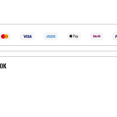
 get it by
16 августа, 2026
ОК
исте