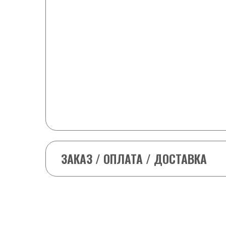
6-8 шайб
+ 1 любая шайба в подарок и скидка -25
9-10 шайб
+2 любые шайбы в подарок и -25 ₽ от с
11-15 шайб
+2 любые шайбы в подарок и -50 ₽ от с
(кроме табака (odens, Siberia т.д) и V
ЗАКАЗ / ОПЛАТА / ДОСТАВКА