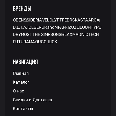
БРЕНДЫ
ODENS
SIBERIA
VELO
LYFT
FEDRS
KASTA
ARQA
D.L.T.A.
ICEBERG
RandM
FAFF.
ZUZU
LOOP
HYPE
DRYMOST
THE SIMPSONS
BLAX
MAD
NICTECH
FUTURAMA
GUCCI
ШОК
НАВИГАЦИЯ
Главная
Каталог
О нас
Скидки и Доставка
Контакты