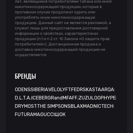
лет, являющимся потребителями табака или иной
никотиносодержащей продукции, которые в
противном случае продолжат курить или
употреблять иную никотиносодержащую
продукцию. Данный сайт не является рекламой, а
служит лишь для предоставления достоверной
информации о свойствах, характеристиках
продукции (п.1 и п.2 ст. 10 Закона «О защите прав
потребителей»). Дистанционная продажа и
доставка никотиносодержащей продукции не
осуществляется.
БРЕНДЫ
ODENS
SIBERIA
VELO
LYFT
FEDRS
KASTA
ARQA
D.L.T.A.
ICEBERG
RandM
FAFF.
ZUZU
LOOP
HYPE
DRYMOST
THE SIMPSONS
BLAX
MAD
NICTECH
FUTURAMA
GUCCI
ШОК