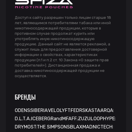
Доступ к сайту разрешен только лицам старше 18
лет, являющимся потребителями табака или иной
никотиносодержащей продукции, которые в
противном случае продолжат курить или
употреблять иную никотиносодержащую
продукцию. Данный сайт не является рекламой, а
служит лишь для предоставления достоверной
информации о свойствах, характеристиках
продукции (п.1 и п.2 ст. 10 Закона «О защите прав
потребителей»). Дистанционная продажа и
доставка никотиносодержащей продукции не
осуществляется.
БРЕНДЫ
ODENS
SIBERIA
VELO
LYFT
FEDRS
KASTA
ARQA
D.L.T.A.
ICEBERG
RandM
FAFF.
ZUZU
LOOP
HYPE
DRYMOST
THE SIMPSONS
BLAX
MAD
NICTECH