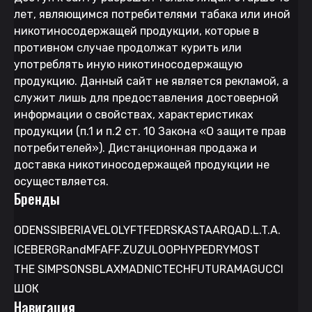
лет, являющимся потребителями табака или иной
никотиносодержащей продукции, которые в
противном случае продолжат курить или
употреблять иную никотиносодержащую
продукцию. Данный сайт не является рекламой, а
служит лишь для предоставления достоверной
информации о свойствах, характеристиках
продукции (п.1 и п.2 ст. 10 Закона «О защите прав
потребителей»). Дистанционная продажа и
доставка никотиносодержащей продукции не
осуществляется.
Бренды
ODENS
SIBERIA
VELO
LYFT
FEDRS
KASTA
ARQA
D.L.T.A.
ICEBERG
RandM
FAFF.
ZUZU
LOOP
HYPE
DRYMOST
THE SIMPSONS
BLAX
MAD
NICTECH
FUTURAMA
GUCCI
ШОК
Навигация