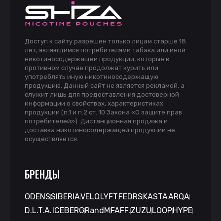
Доступ к сайту разрешен только лицам старше 18
лет, являющимся потребителями табака или иной
никотиносодержащей продукции, которые в
противном случае продолжат курить или
употреблять иную никотиносодержащую
продукцию. Данный сайт не является рекламой, а
служит лишь для предоставления достоверной
информации о свойствах, характеристиках
продукции (п.1 и п.2 ст. 10 Закона «О защите прав
потребителей»). Дистанционная продажа и
доставка никотиносодержащей продукции не
осуществляется.
БРЕНДЫ
ODENS
SIBERIA
VELO
LYFT
FEDRS
KASTA
ARQA
D.L.T.A.
ICEBERG
RandM
FAFF.
ZUZU
LOOP
HYPE