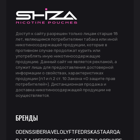
Доступ к сайту разрешен только лицам старше 18
лет, являющимся потребителями табака или иной
никотиносодержащей продукции, которые в
противном случае продолжат курить или
употреблять иную никотиносодержащую
продукцию. Данный сайт не является рекламой, а
служит лишь для предоставления достоверной
информации о свойствах, характеристиках
продукции (п.1 и п.2 ст. 10 Закона «О защите прав
потребителей»). Дистанционная продажа и
доставка никотиносодержащей продукции не
осуществляется.
БРЕНДЫ
ODENS
SIBERIA
VELO
LYFT
FEDRS
KASTA
ARQA