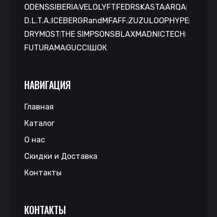
ODENS
SIBERIA
VELO
LYFT
FEDRS
KASTA
ARQA
D.L.T.A.
ICEBERG
RandM
FAFF.
ZUZU
LOOP
HYPE
DRYMOST
THE SIMPSONS
BLAX
MAD
NICTECH
FUTURAMA
GUCCI
ШОК
НАВИГАЦИЯ
Главная
Каталог
О нас
Скидки и Доставка
Контакты
КОНТАКТЫ