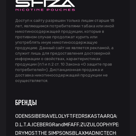
Доступ к сайту разрешен только лицам старше 18
лет, являющимся потребителями табака или иной
никотиносодержащей продукции, которые в
противном случае продолжат курить или
употреблять иную никотиносодержащую
продукцию. Данный сайт не является рекламой, а
служит лишь для предоставления достоверной
информации о свойствах, характеристиках
продукции (п.1 и п.2 ст. 10 Закона «О защите прав
потребителей»). Дистанционная продажа и
доставка никотиносодержащей продукции не
осуществляется.
БРЕНДЫ
ODENS
SIBERIA
VELO
LYFT
FEDRS
KASTA
ARQA
D.L.T.A.
ICEBERG
RandM
FAFF.
ZUZU
LOOP
HYPE
DRYMOST
THE SIMPSONS
BLAX
MAD
NICTECH