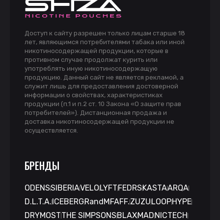
Доступ к сайту разрешен только лицам старше 18
лет, являющимся потребителями табака или иной
никотиносодержащей продукции, которые в
противном случае продолжат курить или
употреблять иную никотиносодержащую
продукцию. Данный сайт не является рекламой, а
служит лишь для предоставления достоверной
информации о свойствах, характеристиках
продукции (п.1 и п.2 ст. 10 Закона «О защите прав
потребителей»). Дистанционная продажа и
доставка никотиносодержащей продукции не
осуществляется.
БРЕНДЫ
ODENS
SIBERIA
VELO
LYFT
FEDRS
KASTA
ARQA
D.L.T.A.
ICEBERG
RandM
FAFF.
ZUZU
LOOP
HYPE
DRYMOST
THE SIMPSONS
BLAX
MAD
NICTECH