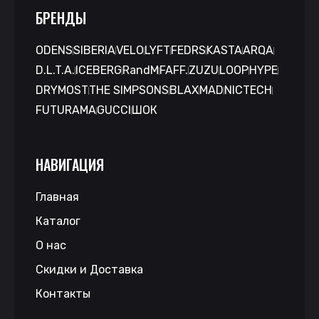
БРЕНДЫ
ODENS
SIBERIA
VELO
LYFT
FEDRS
KASTA
ARQA
D.L.T.A.
ICEBERG
RandM
FAFF.
ZUZU
LOOP
HYPE
DRYMOST
THE SIMPSONS
BLAX
MAD
NICTECH
FUTURAMA
GUCCI
ШОК
НАВИГАЦИЯ
Главная
Каталог
О нас
Скидки и Доставка
Контакты