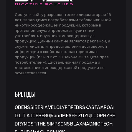
Доступ к сайту разрешен только лицам старше 18
лет, являющимся потребителями табака или иной
никотиносодержащей продукции, которые в
противном случае продолжат курить или
употреблять иную никотиносодержащую
продукцию. Данный сайт не является рекламой, а
служит лишь для предоставления достоверной
информации о свойствах, характеристиках
продукции (п.1 и п.2 ст. 10 Закона «О защите прав
потребителей»). Дистанционная продажа и
доставка никотиносодержащей продукции не
осуществляется.
БРЕНДЫ
ODENS
SIBERIA
VELO
LYFT
FEDRS
KASTA
ARQA
D.L.T.A.
ICEBERG
RandM
FAFF.
ZUZU
LOOP
HYPE
DRYMOST
THE SIMPSONS
BLAX
MAD
NICTECH