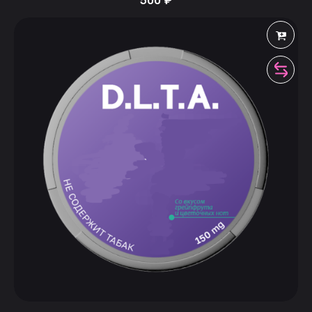
500
₽