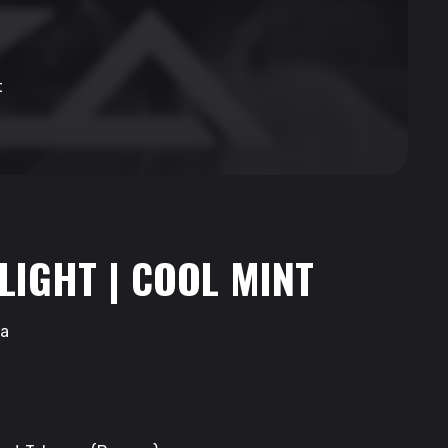
t
LIGHT | COOL MINT
та